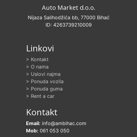
Auto Market d.o.o.
Nijaza Salihodžića bb, 77000 Bihać
ID: 4263739210009
Linkovi
> Kontakt
> O nama
> Uslovi najma
> Ponuda vozila
> Ponuda guma
> Rent a car
Kontakt
Email:
info@ambihac.com
Mob:
061 053 050